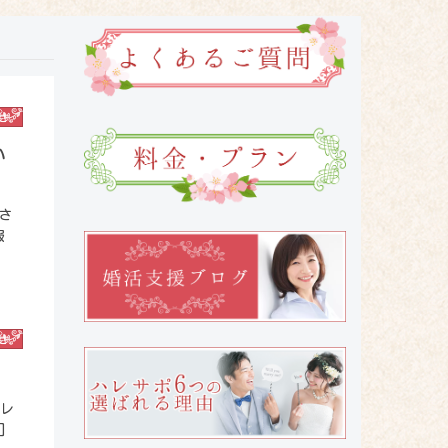
せ
い
さ
報
せ
ハレ
]