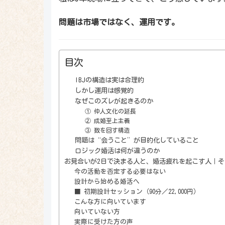
問題は市場ではなく、運用です。
目次
IBJの構造は実は合理的
しかし運用は感覚的
なぜこのズレが起きるのか
① 仲人文化の延長
② 成婚至上主義
③ 数を回す構造
問題は“会うこと”が目的化していること
ロジック婚活は何が違うのか
お見合いが2日で決まる人と、婚活疲れを起こす人｜
今の活動を否定する必要はない
設計から始める婚活へ
■ 初期設計セッション（90分／22,000円）
こんな方に向いています
向いていない方
実際に受けた方の声